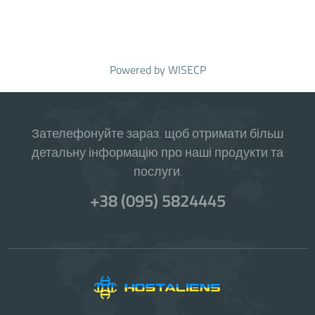
Powered by
WISECP
Зателефонуйте зараз, щоб отримати більш
детальну інформацію про наші продукти та
послуги.
+38 (095) 5824445