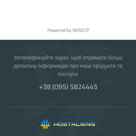
Powered by
WISECP
Зателефонуйте зараз, щоб отримати більш
детальну інформацію про наші продукти та
послуги.
+38 (095) 5824445